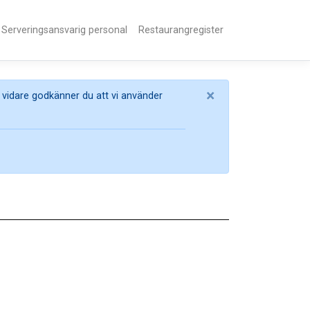
Serveringsansvarig personal
Restaurangregister
×
 vidare godkänner du att vi använder