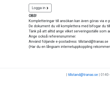
Logga in
OBS!
Kompletteringar till ansökan kan även göras via e-
De dokument du vill komplettera med bifogar du till 
Tänk på att alltid ange vilket serveringsställe som a
Ange också referensnummer.
Använd följande e-postadress: tillstand@tranas.se
(Har du en långsam internetuppkoppling rekommend
|
tillstand@tranas.se
| 0140-